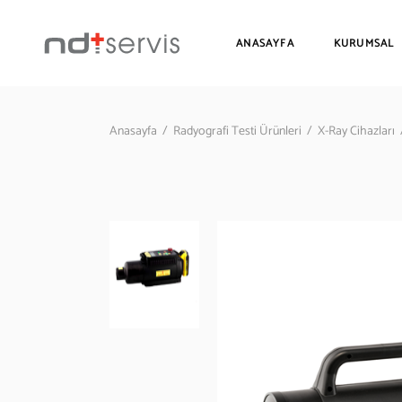
ANASAYFA
KURUMSAL
Anasayfa
/
Radyografi Testi Ürünleri
/
X-Ray Cihazları