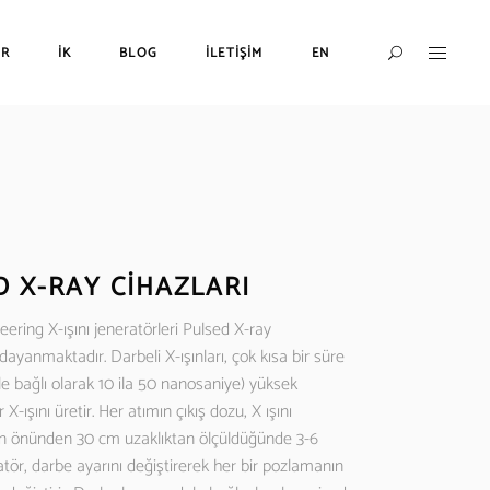
ER
İK
BLOG
İLETİŞİM
EN
ata Dedektörleri
Manyetik Sarf Malzemeleri
alınlık Ölçüm Cihazları
Manyetik Yokeler
Muayene Probları ve
UV Lambalar
Manyetik Test Ekipmanları ve
ri
Manyetik Sarf Malzemeleri
Penetran
Muayene Kalibrasyon
Blokları
ihazları
Manyetik Yokeler
Geliştiri
Manyetik Bobinler
Malzeme
rı ve
UV Lambalar
ık Ölçüm Cihazları
Manyetik Tezgahlar
D X-RAY CİHAZLARI
Temizley
Manyetik Test Ekipmanları ve
asyon
Blokları
Penetran
ering X-ışını jeneratörleri Pulsed X-ray
Manyetik Bobinler
Sıvı Pen
 dayanmaktadır. Darbeli X-ışınları, çok kısa bir süre
ları
Manyetik Tezgahlar
e bağlı olarak 10 ila 50 nanosaniye) yüksek
 X-ışını üretir. Her atımın çıkış dozu, X ışını
n önünden 30 cm uzaklıktan ölçüldüğünde 3-6
tör, darbe ayarını değiştirerek her bir pozlamanın