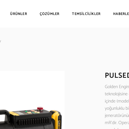
ÜRÜNLER
ÇÖZÜMLER
TEMSİLCİLİKLER
HABERL
Endüstriyel Radyografi Filmleri
Ultrasonik H
ve Kimyasalları
Ultrasonik K
Dijital Radyografi Sistemleri
Ultrasonik 
/
X-Ray Cihazları
Kabloları
Endüstriyel Radyografi Filmleri
Ultrasonik Hata Dedektörle
Otomatik Film Banyo Makineleri
Ultrasonik 
ve Kimyasalları
Ultrasonik Kalınlık Ölçüm C
Blokları
Film Viewerlar
Dijital Radyografi Sistemleri
Ultrasonik Muayene Probla
EMAT Kalınl
Densitometreler
PULSE
X-Ray Cihazları
Kabloları
Radyografi Aksesuarları
Otomatik Film Banyo Makineleri
Ultrasonik Muayene Kalibr
Golden Engine
Blokları
Film Viewerlar
teknolojisine
EMAT Kalınlık Ölçüm Cihaz
Densitometreler
içinde (model
Radyografi Aksesuarları
yoğunluklu bir
UV Lambalar
jeneratörünü
Test Blokları
mR'dir. Opera