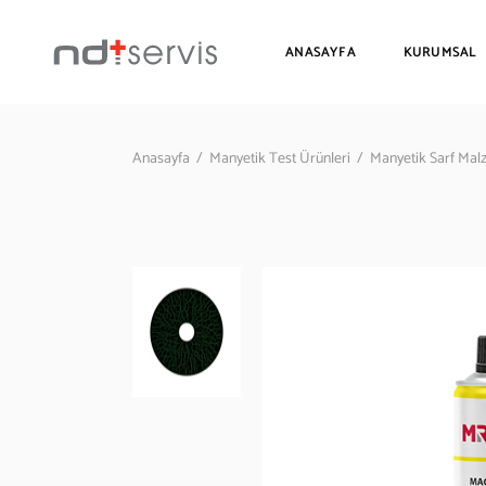
ANASAYFA
KURUMSAL
Anasayfa
/
Manyetik Test Ürünleri
/
Manyetik Sarf Mal