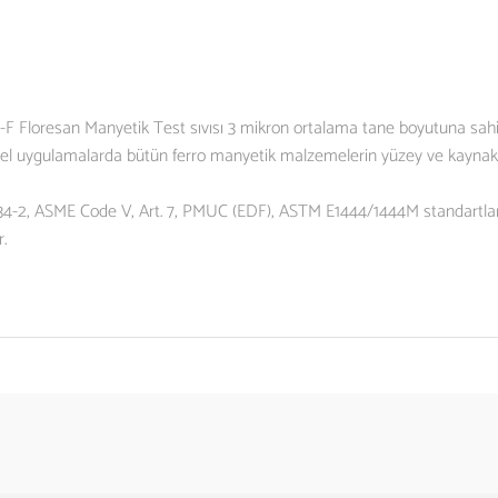
Floresan Manyetik Test sıvısı 3 mikron ortalama tane boyutuna sahip o
iyel uygulamalarda bütün ferro manyetik malzemelerin yüzey ve kaynak ç
4-2, ASME Code V, Art. 7, PMUC (EDF), ASTM E1444/1444M standartların
.