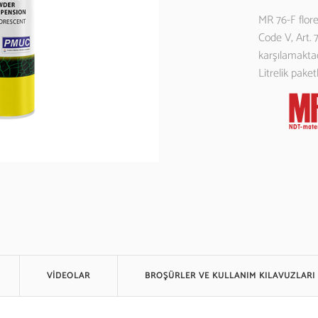
MR 76-F flor
UV Lambalar
Code V, Art.
Test Blokları
karşılamaktad
Litrelik pake
VİDEOLAR
BROŞÜRLER VE KULLANIM KILAVUZLARI